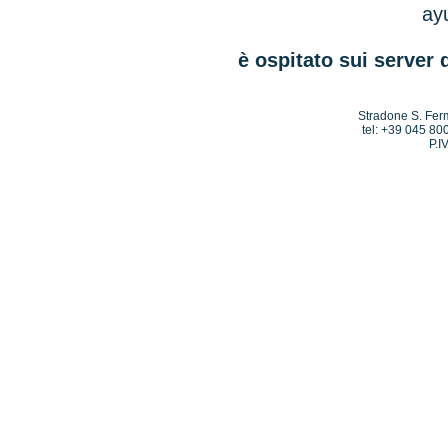
ay
è ospitato sui server 
Stradone S. Ferm
tel: +39 045 80
P.I